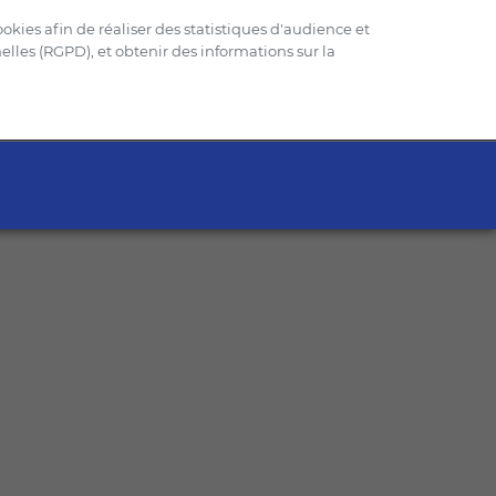
okies afin de réaliser des statistiques d'audience et
lles (RGPD), et obtenir des informations sur la