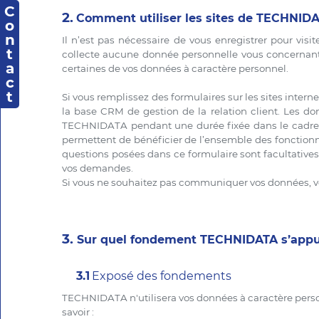
C
2.
Comment utiliser les sites de TECHNIDA
o
n
Il n’est pas nécessaire de vous enregistrer pour visi
t
collecte aucune donnée personnelle vous concernant, 
a
certaines de vos données à caractère personnel.
c
t
Si vous remplissez des formulaires sur les sites intern
la base CRM de gestion de la relation client. Les d
TECHNIDATA pendant une durée fixée dans le cadre de 
permettent de bénéficier de l’ensemble des fonction
questions posées dans ce formulaire sont facultativ
vos demandes.
Si vous ne souhaitez pas communiquer vos données, vou
3.
Sur quel fondement TECHNIDATA s’appuie-
3.1
Exposé des fondements
TECHNIDATA n'utilisera vos données à caractère person
savoir :