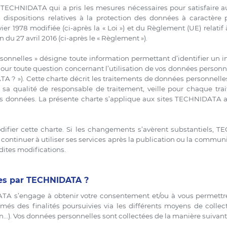
r TECHNIDATA qui a pris les mesures nécessaires pour satisfaire au
dispositions relatives à la protection des données à caractère
ier 1978 modifiée (ci-après la « Loi ») et du Règlement (UE) relati
 du 27 avril 2016 (ci-après le « Règlement »).
sonnelles » désigne toute information permettant d’identifier un in
our toute question concernant l’utilisation de vos données personn
TA ? »). Cette charte décrit les traitements de données personne
en sa qualité de responsable de traitement, veille pour chaque t
s données. La présente charte s’applique aux sites TECHNIDATA ai
fier cette charte. Si les changements s’avèrent substantiels, T
continuer à utiliser ses services après la publication ou la commun
dites modifications.
tées par TECHNIDATA ?
A s’engage à obtenir votre consentement et/ou à vous permettre 
ormés des finalités poursuivies via les différents moyens de coll
on…). Vos données personnelles sont collectées de la manière suivant