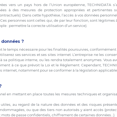
ées vers un pays hors de l’Union européenne, TECHNIDATA s’ass
nnées à des mesures de protection appropriées et pertinentes su
ractuels). Dans cette hypothèse, l’accès à vos données personnell
es personnes sont celles qui, de par leur fonction, sont légitimes 
le : permettre la correcte utilisation d’un service).
 données ?
le temps nécessaire pour les finalités poursuivies, conformément 
serez ses services et ses sites internet. L’entreprise ne les conser
à sa politique interne, ou les rendra totalement anonymes. Vous ave
ément à ce que prévoit la Loi et le Règlement. Cependant, TECHN
es internet, notamment pour se conformer à la législation applicable, 
?
 en mettant en place toutes les mesures techniques et organisatio
tiles, au regard de la nature des données et des risques présentés 
dommagées, ou que des tiers non autorisés y aient accès (protect
et mots de passe confidentiels, chiffrement de certaines données…).